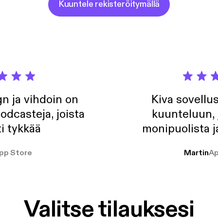
Kuuntele rekisteröitymällä
n ja vihdoin on
Kiva sovellu
odcasteja, joista
kuunteluun, 
i tykkää
monipuolista j
pp Store
Martin
Ap
Valitse tilauksesi