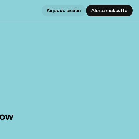
Kirjaudu sisään
Aloita maksutta
how