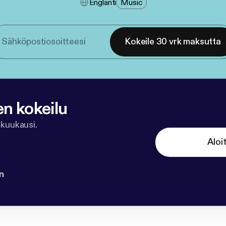
Englanti
Music
Kokeile 30 vrk maksutta
en kokeilu
 kuukausi.
Aloi
n