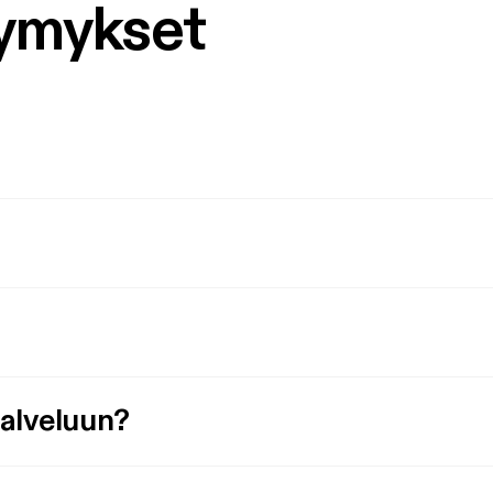
symykset
palveluun?