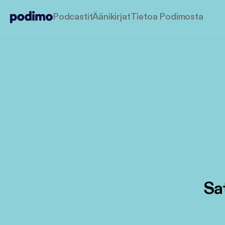
Podcastit
Äänikirjat
Tietoa Podimosta
Sa