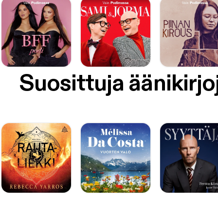
Suosittuja äänikirjo