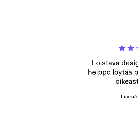
Loistava desig
helppo löytää p
oikeast
Laura
A