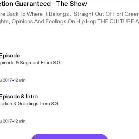
ction Guaranteed - The Show
re Back To Where It Belongs .. Straight Out Of Fort Gree
oughts, Opinions And Feelings On Hip Hop THE CULTURE 
 Episode
Episode & Segment From S.G.
-
lu 2017
12 min
 Episode & Intro
uction & Greetings from S.G.
-
lu 2017
12 min