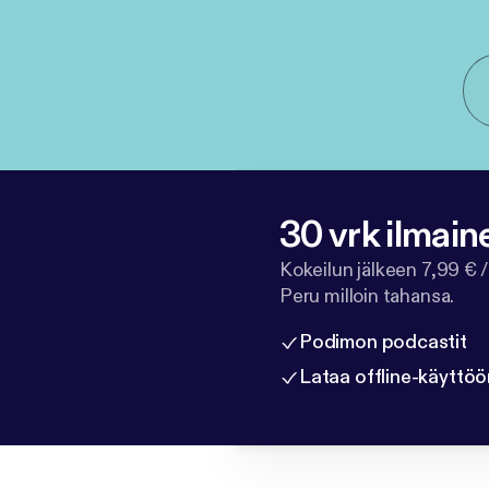
30 vrk ilmain
Kokeilun jälkeen 7,99 € /
Peru milloin tahansa.
Podimon podcastit
Lataa offline-käyttöö