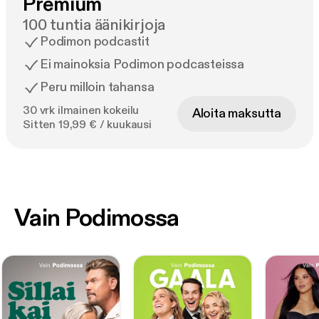
Premium
100 tuntia äänikirjoja
Podimon podcastit
Ei mainoksia Podimon podcasteissa
Peru milloin tahansa
30 vrk ilmainen kokeilu
Aloita maksutta
Sitten 19,99 € / kuukausi
Vain Podimossa