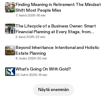
Finding Meaning in Retirement: The Mindset
Shift Most People Miss
-
7. heinä 2026
18 min
The Lifecycle of a Business Owner: Smart
Financial Planning at Every Stage, from
-
Foundation and Scaling to Exit
2. kesä 2026
22 min
Beyond Inheritance: Intentional and Holistic
Estate Planning
-
4. touko 2026
20 min
What's Going On With Gold?
-
30. huhti 2026
14 min
Näytä enemmän