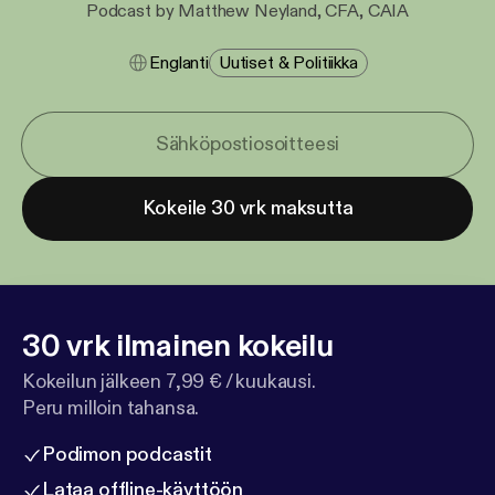
Podcast by Matthew Neyland, CFA, CAIA
Englanti
Uutiset & Politiikka
Kokeile 30 vrk maksutta
30 vrk ilmainen kokeilu
Kokeilun jälkeen 7,99 € / kuukausi.
Peru milloin tahansa.
Podimon podcastit
Lataa offline-käyttöön