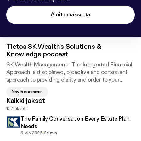
Aloita maksutta
Tietoa
SK Wealth's Solutions &
Knowledge podcast
SK Wealth Management - The Integrated Financial
Approach, a disciplined, proactive and consistent
approach to providing clarity and order to your
finances. We cover topics that affect your financial
Näytä enemmän
life such as financial planning, investing, estate
Kaikki jaksot
planning, taxes, divorce planning, etc.
107 jaksot
The Family Conversation Every Estate Plan
Needs
-
6. elo 2026
24 min