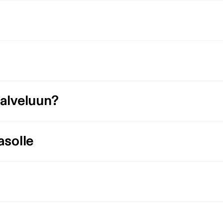
palveluun?
asolle