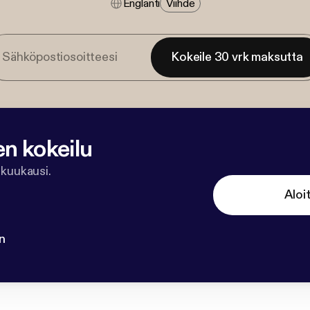
Englanti
Viihde
Kokeile 30 vrk maksutta
en kokeilu
 kuukausi.
Aloi
n