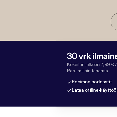
30 vrk ilmain
Kokeilun jälkeen 7,99 € /
Peru milloin tahansa.
Podimon podcastit
Lataa offline-käyttöö