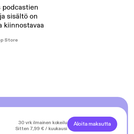
s podcastien
ja sisältö on
a kiinnostavaa
p Store
30 vrk ilmainen kokeilu
Aloita maksutta
Sitten 7,99 € / kuukausi