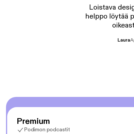
Loistava desig
helppo löytää p
oikeast
Laura
A
Premium
Podimon podcastit