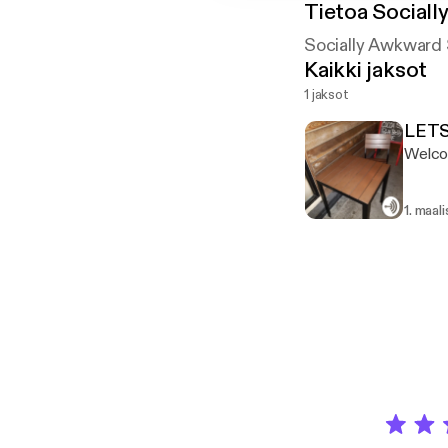
Tietoa
Sociall
Socially Awkward 
Kaikki jaksot
1 jaksot
LETS
Welcom
1. maal