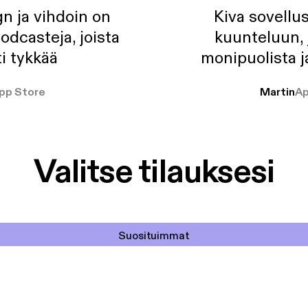
n ja vihdoin on
Kiva sovellu
odcasteja, joista
kuunteluun, 
i tykkää
monipuolista j
pp Store
Martin
Ap
Valitse tilauksesi
Suosituimmat