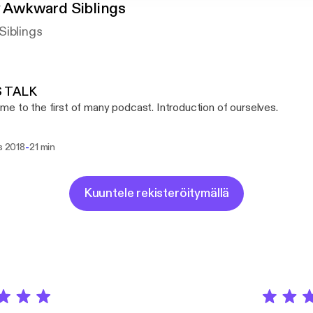
y Awkward Siblings
Siblings
 TALK
e to the first of many podcast. Introduction of ourselves.
-
is 2018
21 min
Kuuntele rekisteröitymällä