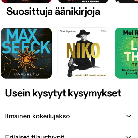
Suosittuja äänikirjoja
Usein kysytyt kysymykset
Ilmainen kokeilujakso
Erilaiset tilaustyypit