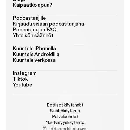
Kaipaatko apua?
Podcastaajille
Kirjaudu sisään podcastaajana
Podcastaajan FAQ
Yhteisön säännöt
Kuuntele iPhonella
Kuuntele Androidilla
Kuuntele verkossa
Instagram
Tiktok
Youtube
Eettiset käytännöt
Sisältökäytäntö
Palveluehdot
Yksityisyyskäytäntö
SSL-sertifioitu sivu