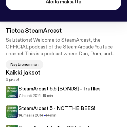
Aloita maksutta
Tietoa
SteamArcast
Salutations! Welcome to SteamArcast, the
OFFICIAL podcast of the SteamArcade YouTube
channel. This is a podcast where Dan, Dom, and
Connor (plus perhaps a few other guests) debate all
Näytä enemmän
about everything - not just gaming - in a very
Kaikki jaksot
unprofessional manner in a similar style to the
6 jaksot
channel on YouTube. This podcast features music by
Robert Charman, for which we have full and
SteamArcast 5.5 [BONUS] - Truffles
unrestricted permission to use in all forms of media.
-
7. heinä 2014
19 min
SteamArcast 5 - NOT THE BEES!
-
14. maalis 2014
44 min