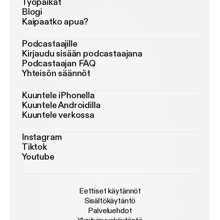
Työpaikat
Blogi
Kaipaatko apua?
Podcastaajille
Kirjaudu sisään podcastaajana
Podcastaajan FAQ
Yhteisön säännöt
Kuuntele iPhonella
Kuuntele Androidilla
Kuuntele verkossa
Instagram
Tiktok
Youtube
Eettiset käytännöt
Sisältökäytäntö
Palveluehdot