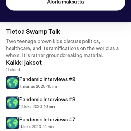
Aloita maksutta
Tietoa
Swamp Talk
Two teenage brown kids discuss politics,
healthcare, and its ramifications on the world as a
whole. It is rather groundbreaking material.
Kaikki jaksot
11 jaksot
Pandemic Interviews #9
-
7. marras 2020
16 min
Pandemic Interviews #8
-
12. loka 2020
16 min
Pandemic Interviews #7
-
11. loka 2020
14 min