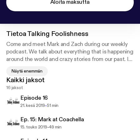
Aloita maksutta
Tietoa
Talking Foolishness
Come and meet Mark and Zach during our weekly
podcast. We talk about everything that is happening
around the world and crazy stories from our past. If
you are lucky you might get some special notes
Näytä enemmän
from our Producer Kris and Videographer Blake. You
Kaikki jaksot
may have just found your new favorite weekly
16 jaksot
Podcast.
Episode 16
Thank you,
-
21. kesä 2019
51 min
Mark and Zach!
Ep. 15: Mark at Coachella
-
15. touko 2019
49 min