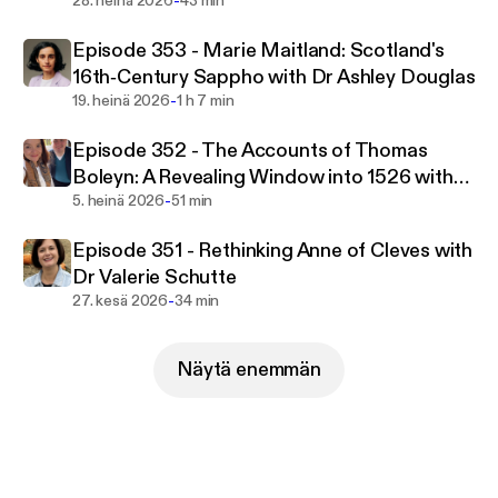
-
28. heinä 2026
43 min
Episode 353 - Marie Maitland: Scotland's
16th‑Century Sappho with Dr Ashley Douglas
-
19. heinä 2026
1 h 7 min
Episode 352 - The Accounts of Thomas
Boleyn: A Revealing Window into 1526 with
-
Natalie Grueninger & Dr Owen Emmerson
5. heinä 2026
51 min
Episode 351 - Rethinking Anne of Cleves with
Dr Valerie Schutte
-
27. kesä 2026
34 min
Näytä enemmän