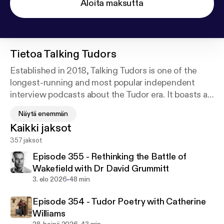
Aloita maksutta
Tietoa
Talking Tudors
Established in 2018, Talking Tudors is one of the
longest-running and most popular independent
interview podcasts about the Tudor era. It boasts an
international listenership and has been downloaded
Näytä enemmän
in excess of 4 million times. In each episode, creator
Kaikki jaksot
and host Natalie Grueninger speaks with esteemed
357 jaksot
historians and other experts about a wide range of
subjects associated with Tudor England. Listen on
Episode 355 - Rethinking the Battle of
Apple Podcasts, Spotify, the Podbean app, or
Wakefield with Dr David Grummitt
wherever you get your podcasts.
-
3. elo 2026
48 min
Episode 354 - Tudor Poetry with Catherine
Williams