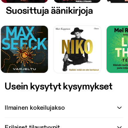
Suosittuja äänikirjoja
Usein kysytyt kysymykset
Ilmainen kokeilujakso
Erilaiset tilaustyypit