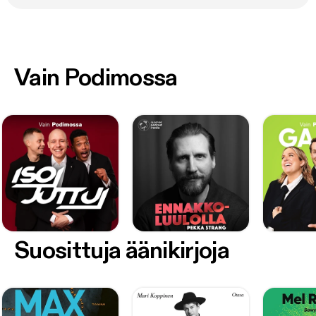
Vain Podimossa
Suosittuja äänikirjoja