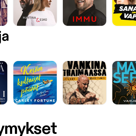
ja
symykset