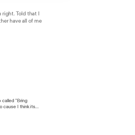
ight. Told that I
ither have all of me
called "Bring
 cause I think its
n after thirteen