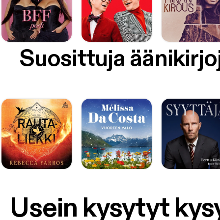
Suosittuja äänikirjo
Usein kysytyt ky