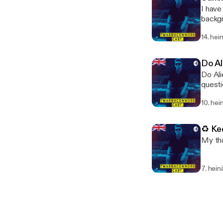
I have
backg
14. hei
Do Al
Do Ali
questi
10. hei
♻️ Ke
My tho
7. hein