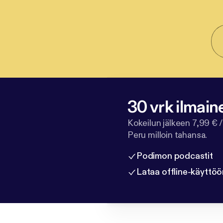
30 vrk ilmain
Kokeilun jälkeen 7,99 € /
Peru milloin tahansa.
Podimon podcastit
Lataa offline-käyttöö