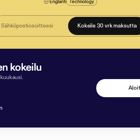
Englanti
Technology
Kokeile 30 vrk maksutta
en kokeilu
 kuukausi.
Aloi
n