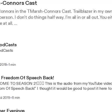
-Connors Cast
nors in the TMarsh-Connors Cast. Trailblazer in my own r
rson. I don’t do things half way. I’m all in or all out. You e
 at all.
rsh-Connors Cast!
odCasts
dCasts
-
 2019
1 min
g Freedom Of Speech Back!
E TO SEASON 2!🤦🏼‍♂ This is the audio from my YouTube video 
m Of Speech Back!" I thought it would be good to post it here too
ant. One thing I forgot to mention is that there will be a new seaso
-
nä 2019
6 min
des.&nbsp;
er Evenings