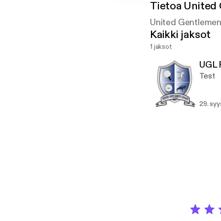
Tietoa
United 
United Gentlemen'
Kaikki jaksot
1 jaksot
UGL P
Test
29. sy