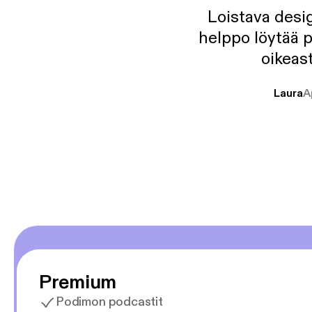
Loistava desig
helppo löytää p
oikeast
Laura
A
Premium
Podimon podcastit