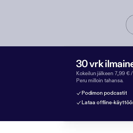
30 vrk ilmain
Kokeilun jälkeen 7,99 € /
Peru milloin tahansa.
Podimon podcastit
Lataa offline-käyttöö