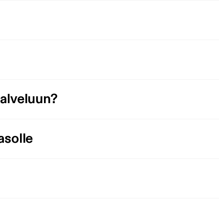
palveluun?
asolle