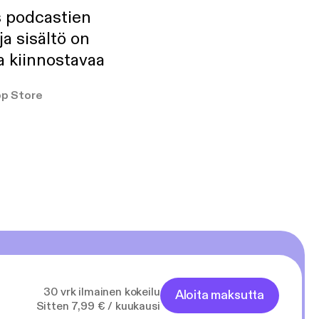
s podcastien
ja sisältö on
a kiinnostavaa
p Store
30 vrk ilmainen kokeilu
Aloita maksutta
Sitten 7,99 € / kuukausi