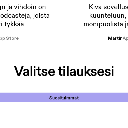
n ja vihdoin on
Kiva sovellu
odcasteja, joista
kuunteluun, 
i tykkää
monipuolista j
pp Store
Martin
Ap
Valitse tilauksesi
Suosituimmat