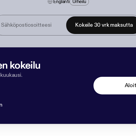
Englanti
Urheilu
Kokeile 30 vrk maksutta
en kokeilu
 kuukausi.
Aloi
n