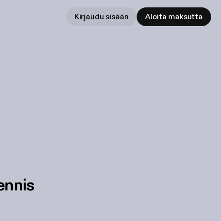
Kirjaudu sisään
Aloita maksutta
ennis