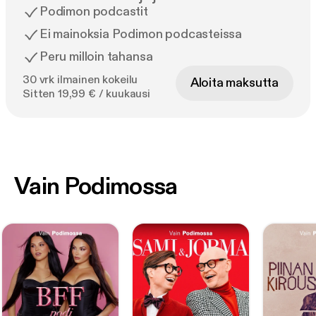
Podimon podcastit
Ei mainoksia Podimon podcasteissa
Peru milloin tahansa
30 vrk ilmainen kokeilu
Aloita maksutta
Sitten 19,99 € / kuukausi
Vain Podimossa