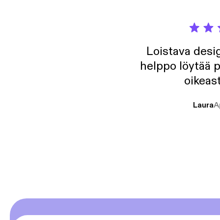
Loistava desig
helppo löytää p
oikeast
Laura
A