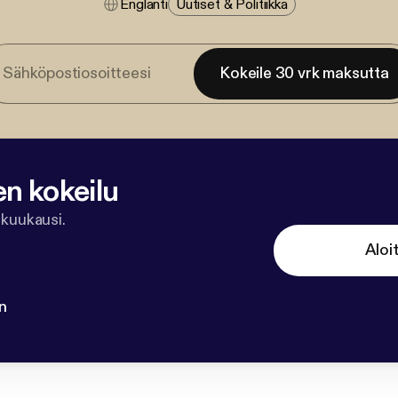
Englanti
Uutiset & Politiikka
Kokeile 30 vrk maksutta
en kokeilu
 kuukausi.
Aloi
n