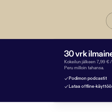
30 vrk ilmain
Kokeilun jälkeen 7,99 € /
Peru milloin tahansa.
Podimon podcastit
Lataa offline-käyttöö