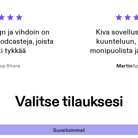
n ja vihdoin on
Kiva sovellu
odcasteja, joista
kuunteluun, 
i tykkää
monipuolista j
pp Store
Martin
Ap
Valitse tilauksesi
Suosituimmat