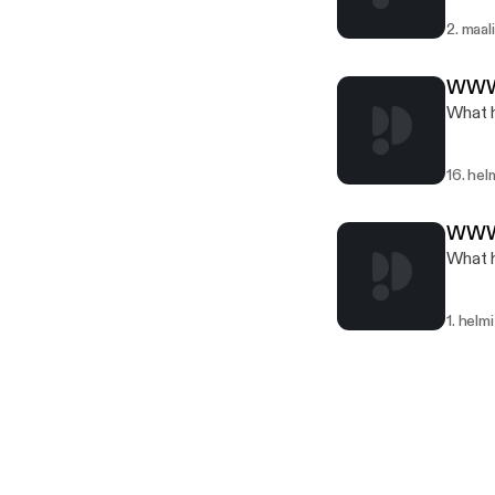
2. maal
WWW.
What h
16. hel
WWW.
What h
1. helm