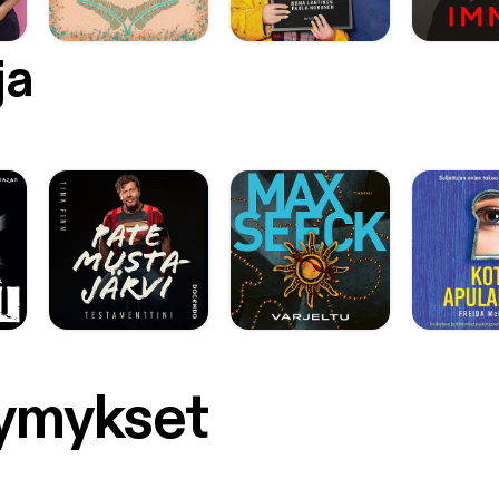
ja
symykset