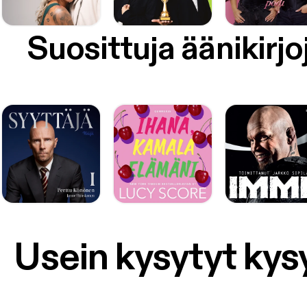
Suosittuja äänikirjo
Usein kysytyt ky