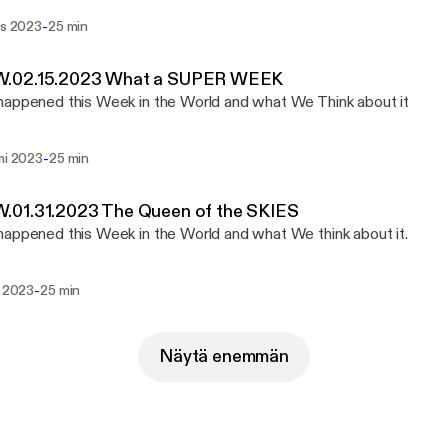
-
is 2023
25 min
02.15.2023 What a SUPER WEEK
appened this Week in the World and what We Think about it
-
mi 2023
25 min
01.31.2023 The Queen of the SKIES
appened this Week in the World and what We think about it.
-
i 2023
25 min
Näytä enemmän