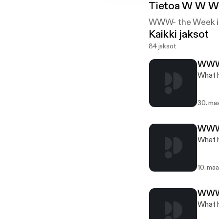
Tietoa
W W W 
WWW- the Week in 
Kaikki jaksot
84 jaksot
WWW.
What h
30. ma
WWW.
What h
10. maa
WWW.
What h