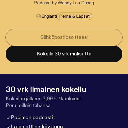
Podcast by Wendy Lou Duong
Englanti
Perhe & Lapset
Kokeile 30 vrk maksutta
30 vrk ilmainen kokeilu
Kokeilun jälkeen 7,99 € / kuukausi.
Peru milloin tahansa.
Podimon podcastit
Lataa offline-käyttöön