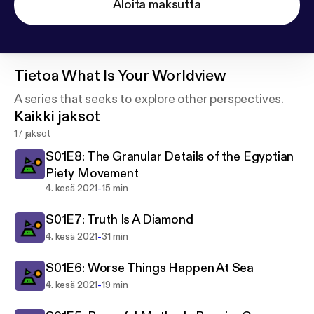
Aloita maksutta
Tietoa
What Is Your Worldview
A series that seeks to explore other perspectives.
Kaikki jaksot
17 jaksot
S01E8: The Granular Details of the Egyptian
Piety Movement
-
4. kesä 2021
15 min
S01E7: Truth Is A Diamond
-
4. kesä 2021
31 min
S01E6: Worse Things Happen At Sea
-
4. kesä 2021
19 min