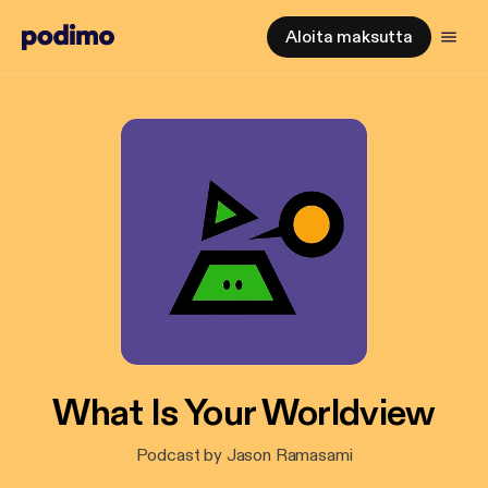
Aloita maksutta
What Is Your Worldview
Podcast by Jason Ramasami