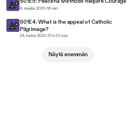
S01E5: Peaceful Methods Require Courage
-
4. maalis 2021
18 min
S01E4: What is the appeal of Catholic
Pilgrimage?
-
24. helmi 2021
13 h 53 min
Näytä enemmän