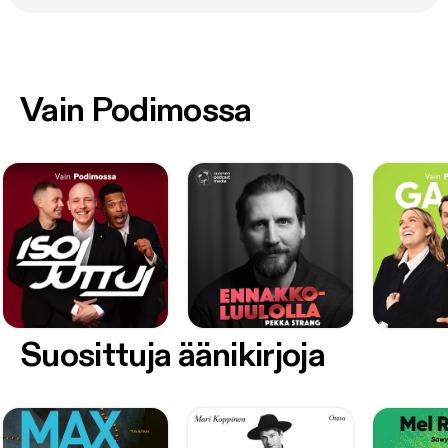
Vain Podimossa
Suosittuja äänikirjoja