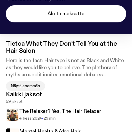
Aloita maksutta
Tietoa
What They Don't Tell You at the
Hair Salon
Here is the fact: Hair type is not as Black and White
as they would like you to believe. The plethora of
myths around it incites emotional debates.
Näytä enemmän
My podcast is a cognitive restructuring of sorts,
Kaikki jaksot
shifting the standards of the narratives about hair
59 jaksot
care and hair styling.
The Relaxer? Yes, The Hair Relaxer!
Join me on the journey through time periods to
-
4. kesä 2024
29 min
present day and learn, What They Don't Tell You at
the Hair Salon.
Mental Health & Afro Hair