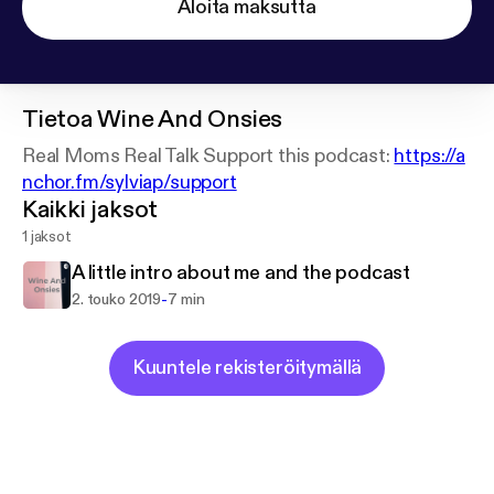
Aloita maksutta
Tietoa
Wine And Onsies
Real Moms Real Talk Support this podcast:
https://a
nchor.fm/sylviap/support
Kaikki jaksot
1 jaksot
A little intro about me and the podcast
-
2. touko 2019
7 min
Kuuntele rekisteröitymällä