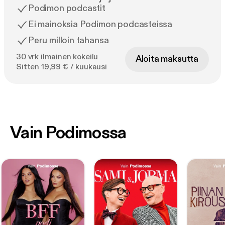
Podimon podcastit
Ei mainoksia Podimon podcasteissa
Peru milloin tahansa
30 vrk ilmainen kokeilu
Aloita maksutta
Sitten 19,99 € / kuukausi
Vain Podimossa