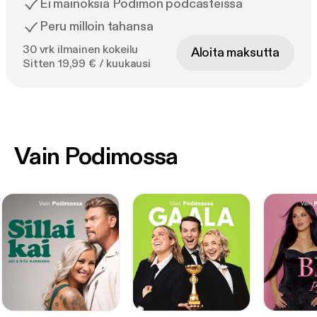
Ei mainoksia Podimon podcasteissa
Peru milloin tahansa
30 vrk ilmainen kokeilu
Aloita maksutta
Sitten 19,99 € / kuukausi
Vain Podimossa