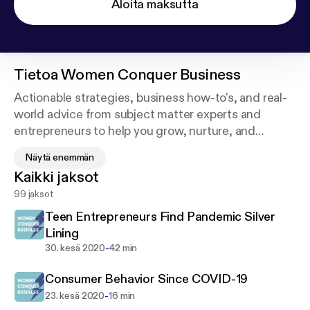
Aloita maksutta
Tietoa
Women Conquer Business
Actionable strategies, business how-to's, and real-
world advice from subject matter experts and
entrepreneurs to help you grow, nurture, and
sustain your business. Make more money by
Näytä enemmän
improving your leadership, project planning, and
Kaikki jaksot
digital marketing. Learn the soft skills it takes to be
99 jaksot
successful. Hosted by Jen McFarland, Founder,
Women Conquer Business®.
Teen Entrepreneurs Find Pandemic Silver
Lining
-
30. kesä 2020
42 min
Consumer Behavior Since COVID-19
-
23. kesä 2020
16 min