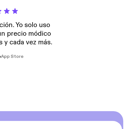
ción. Yo solo uso
 un precio módico
os y cada vez más.
o
App Store