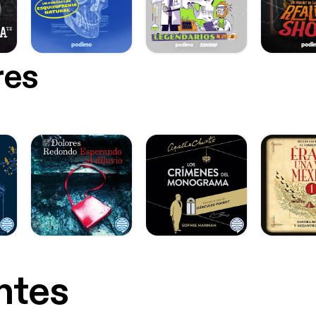
res
ntes