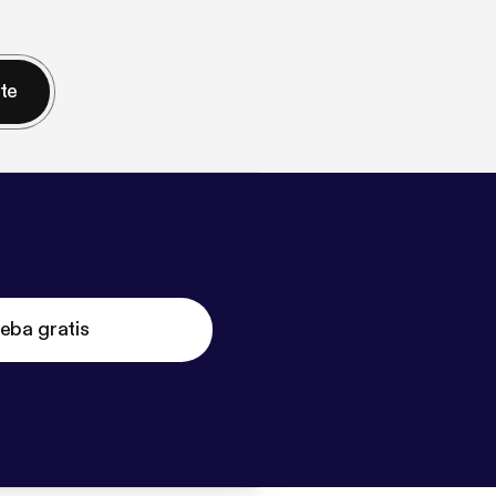
nte
eba gratis