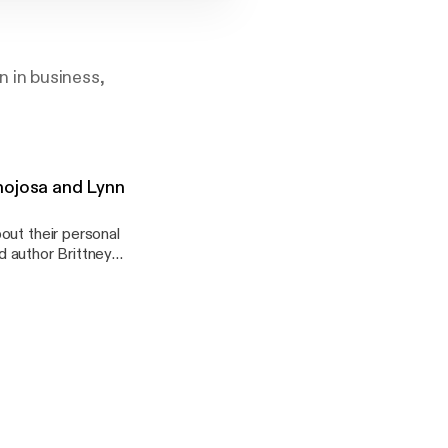
 in business,
nojosa and Lynn
out their personal
nd author Brittney
r Maria Hinojosa
eaders and inspire
e] [Show ID: 36626]