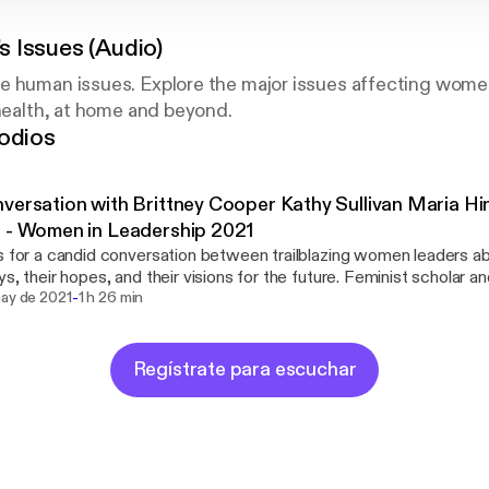
 Issues (Audio)
e human issues. Explore the major issues affecting women
 health, at home and beyond.
odios
versation with Brittney Cooper Kathy Sullivan Maria Hi
 - Women in Leadership 2021
s for a candid conversation between trailblazing women leaders ab
ys, their hopes, and their visions for the future. Feminist scholar a
-
, astronaut and scientist Kathy Sullivan, news anchor and reporte
may de 2021
1 h 26 min
with author and journalist Lynn Sherr what it means to them to be l
. Series: "Women in Science" [Public Affairs] [Humanities] [Scienc
Regístrate para escuchar