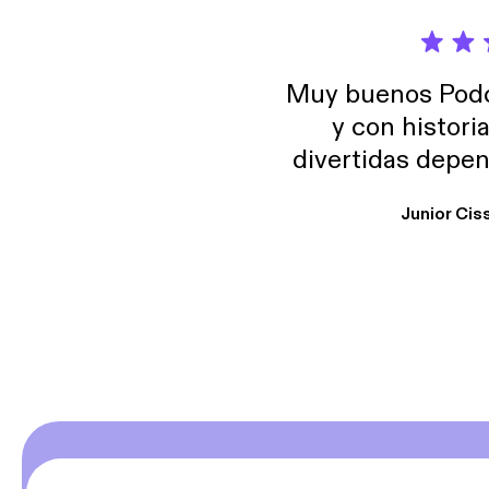
Muy buenos Podca
y con histori
divertidas depen
uno busque. Yo l
Junior Cis
trabajo ya que e
y necesito cance
rededor , Auricular