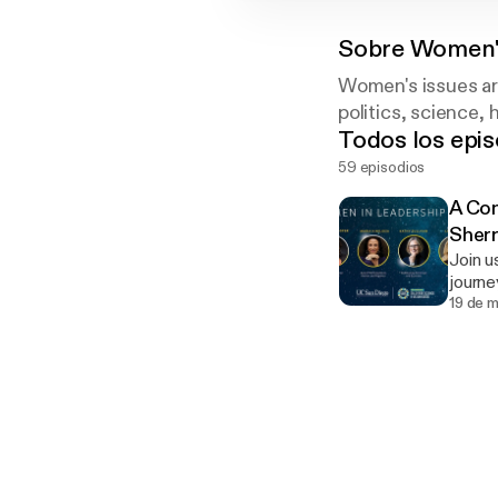
Sobre
Women's
Women's issues ar
politics, science,
Todos los epis
59 episodios
A Con
Sherr
Join u
journe
Cooper
19 de 
share 
others