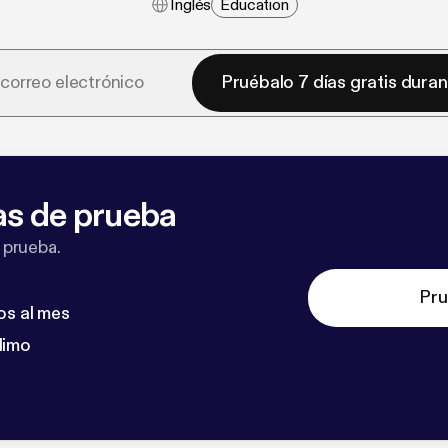
Inglés
Education
Pruébalo 7 días gratis dura
as de prueba
 prueba.
Pru
os al mes
dimo