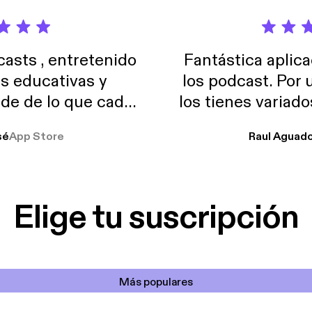
sts , entretenido
Fantástica aplica
as educativas y
los podcast. Por
de de lo que cada
los tienes variad
o suelo usar en el
sé
App Store
Raul Aguad
stoy muchas horas
lar el ruido de al
es y a disfrutar ..!!
Elige tu suscripción
Más populares