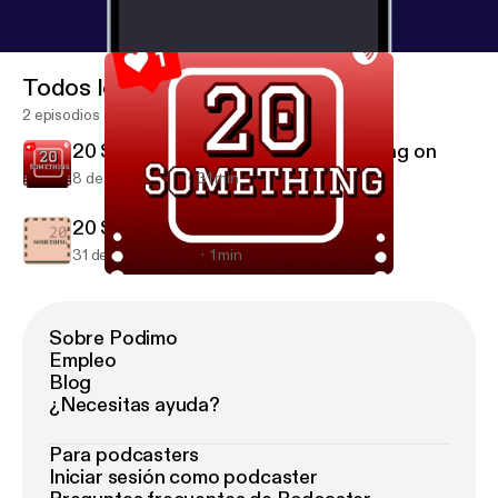
Todos los episodios
2 episodios
20 Something artists y’all are sleeping on
8 de jun de 2019
31 min
20 Something: Coming soon!
31 de may de 2019
1 min
20 Something artists y’all are sleeping on
20 Something
Sobre Podimo
Empleo
Blog
¿Necesitas ayuda?
Para podcasters
Iniciar sesión como podcaster