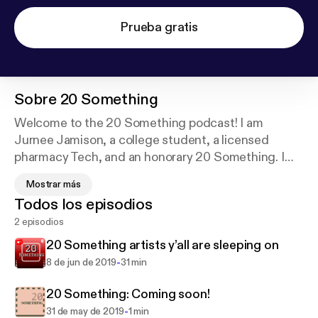
Prueba gratis
Sobre
20 Something
Welcome to the 20 Something podcast! I am
Jurnee Jamison, a college student, a licensed
pharmacy Tech, and an honorary 20 Something. I
will be exploring the confusion we call our 20s with
Mostrar más
some friends along the way. If you every want to
Todos los episodios
send me a topic to discuss email me at
2 episodios
20somespodcast@gmail.com. Have a blessed day
and have a blessed life!
20 Something artists y’all are sleeping on
-
8 de jun de 2019
31 min
20 Something: Coming soon!
-
31 de may de 2019
1 min