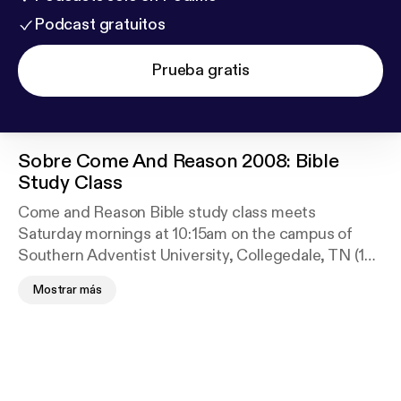
Podcast gratuitos
Prueba gratis
Sobre
Come And Reason 2008: Bible
Study Class
Come and Reason Bible study class meets
Saturday mornings at 10:15am on the campus of
Southern Adventist University, Collegedale, TN (18
miles east of Chattanooga). Class participants
Mostrar más
discuss topical subjects of the Bible and about the
true character of God. 75-100 people from late
teens up to retirees attend the class taught by Dr.
Tim Jennings and other members of the class from
time-to-time.