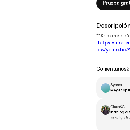
Prueba grat
Descripció
**Kom med på 
[
https://mort
ps://youtu.be
Er der liv i ru
formidler man sin fag
Comentarios
2
tager professo
ind i samtalen om, hvordan 
lytter. Man bli
Sysser
Meget spæn
ClausKC
Intro og o
virkelig st