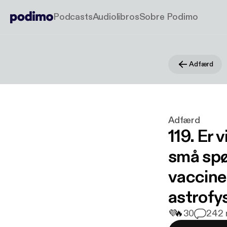
Podcasts
Audiolibros
Sobre Podimo
Adfærd
Adfærd
119. Er 
små spø
vaccine
astrofy
💜
🔥
30
2
42 