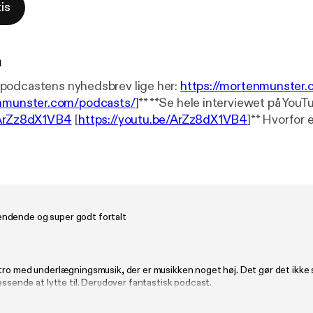
is
n
podcastens nyhedsbrev lige her:
https://mortenmunster
enmunster.com/podcasts/
]** **Se hele interviewet på YouT
/ArZz8dX1VB4
[
https://youtu.be/ArZz8dX1VB4
]** Hvorfor er himlen blå?
mmet? Hvordan bliver vi bedre til at tale om vacciner? Og h
lighed, så andre folk gider at lytte? I denne episode af Adfærd
r og astrofysiker Anja C. Andersen os med ud i universe
vi formidler bedre. Det er en god ide at sidde ned, når du
ver helt svimmel undervejs:-)
dende og super godt fortalt
utro med underlægningsmusik, der er musikken noget høj. Det gør det ikke
ressende at lytte til. Derudover fantastisk podcast.