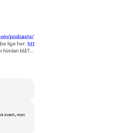
.com/podcasts/
ube lige her:
htt
vordan
t, men også med
 så svært, men