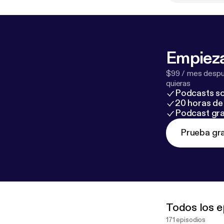
Empieza
$99 / mes despué
quieras
Podcasts so
20 horas de 
Podcast gra
Prueba gra
Todos los e
171 episodios