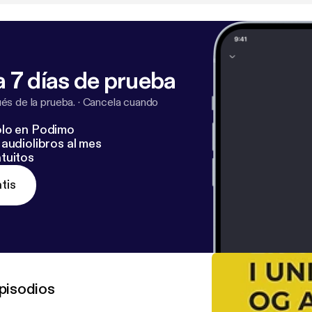
 7 días de prueba
s de la prueba.
·
Cancela cuando
lo en Podimo
audiolibros al mes
tuitos
tis
pisodios