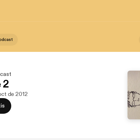
Podcast
dcast
 2
 oct de 2012
is