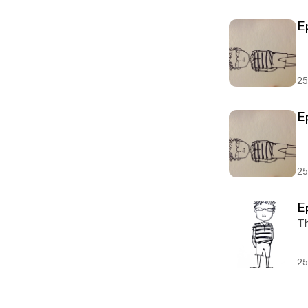
E
25
E
25
E
Th
25