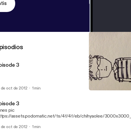
tis
pisodios
pisode 3
 de oct de 2012
1 min
Episode 2
Ajax Lee's Podcast
pisode 3
unes pic
ttps://assets.podomatic.net/ts/4f/4f/eb/chihyaolee/3000x3000
 de oct de 2012
1 min