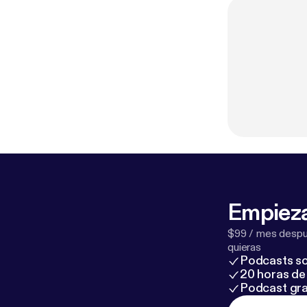
Empieza
$99 / mes despué
quieras
Podcasts so
20 horas de 
Podcast gra