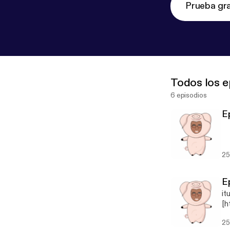
Prueba gra
Todos los e
6 episodios
E
25
E
it
[h
25