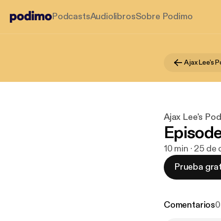
Podcasts
Audiolibros
Sobre Podimo
Ajax Lee's 
Ajax Lee's Po
Episode
10 min · 25 de
Prueba grat
Comentarios
0