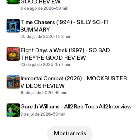
passport to even more laughs and behind-the-
GOOD REVIEW
scenes shenanigans! Ready, set, pop-culture party!
-
6 de ago de 2026
59 min
🎉 Find The Show at All2ReelToo.com
Time Chasers (1994) - SILLY SCI-FI
SUMMARY
-
30 de jul de 2026
1 h 2 min
Eight Days a Week (1997) - SO BAD
THEY'RE GOOD REVIEW
-
23 de jul de 2026
1 h 7 min
Immortal Combat (2026) - MOCKBUSTER
VIDEOS REVIEW
-
16 de jul de 2026
46 min
Gareth Williams - All2ReelToo's All2Interview
-
9 de jul de 2026
59 min
Mostrar más