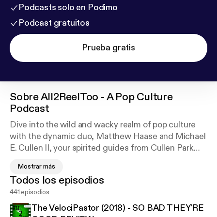
Podcasts solo en Podimo
Podcast gratuitos
Prueba gratis
Sobre
All2ReelToo - A Pop Culture
Podcast
Dive into the wild and wacky realm of pop culture
with the dynamic duo, Matthew Haase and Michael
E. Cullen II, your spirited guides from Cullen Park
Productions! Get ready for a rollercoaster ride
Mostrar más
through the quirkiest corners of entertainment.
Todos los episodios
Need an extra dose of fun? Join us on this hilarious
441 episodios
adventure, and if you can't get enough, show some
love at
https://www.patreon.com/CullenPark
- your
The VelociPastor (2018) - SO BAD THEY'RE