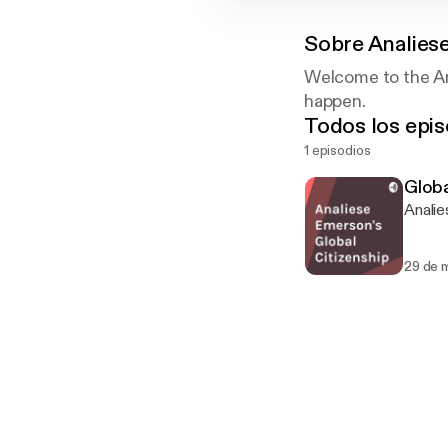
Sobre
Analies
Welcome to the An
happen.
Todos los epis
1 episodios
Globa
Analie
29 de 