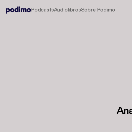
Podcasts
Audiolibros
Sobre Podimo
Ana