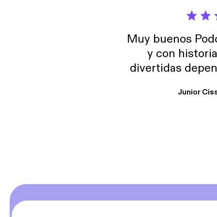
Muy buenos Podca
y con histori
divertidas depen
uno busque. Yo l
Junior Cis
trabajo ya que e
y necesito cance
rededor , Auricular