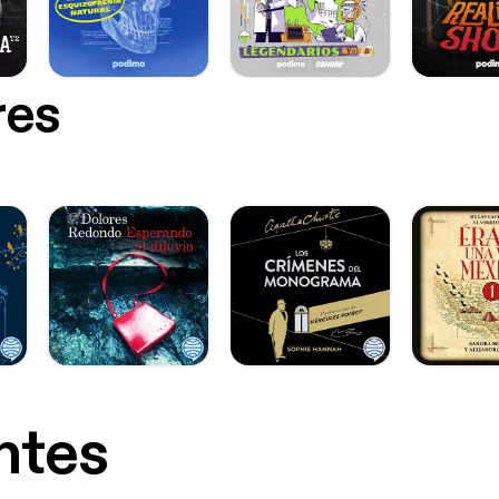
res
ntes