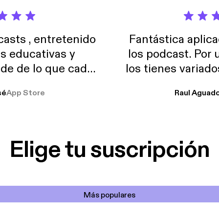
sts , entretenido
Fantástica aplica
as educativas y
los podcast. Por
de de lo que cada
los tienes variad
o suelo usar en el
sé
App Store
Raul Aguad
stoy muchas horas
lar el ruido de al
es y a disfrutar ..!!
Elige tu suscripción
Más populares