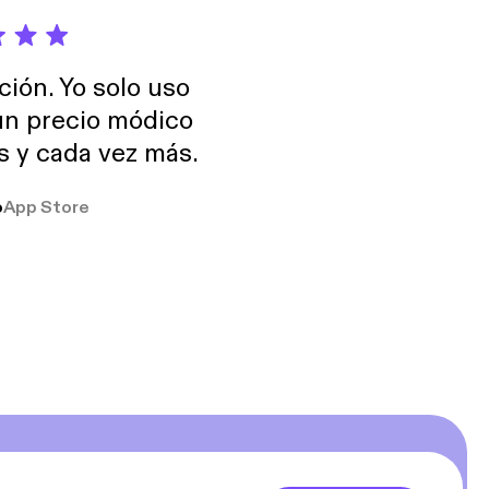
ción. Yo solo uso
 un precio módico
os y cada vez más.
o
App Store