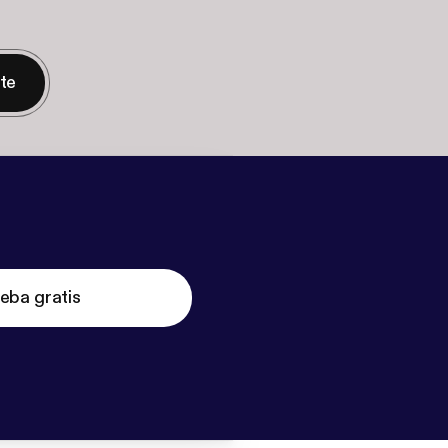
nte
eba gratis