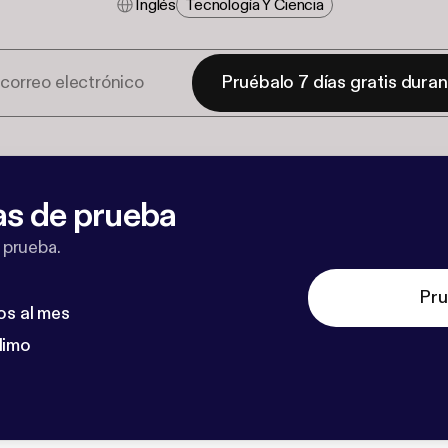
Inglés
Tecnología Y Ciencia
Pruébalo 7 días gratis dura
as de prueba
 prueba.
Pru
os al mes
dimo