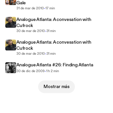
Gale
as topics about Atlanta History will also be touched
-
31 de mar de 2010
17 min
on.
Analogue Atlanta: A convesation with
Cufrock
-
30 de mar de 2010
31 min
Analogue Atlanta: A convesation with
Cufrock
-
30 de mar de 2010
31 min
Analogue Atlanta #26: Finding Atlanta
-
30 de dic de 2009
1 h 2 min
Mostrar más