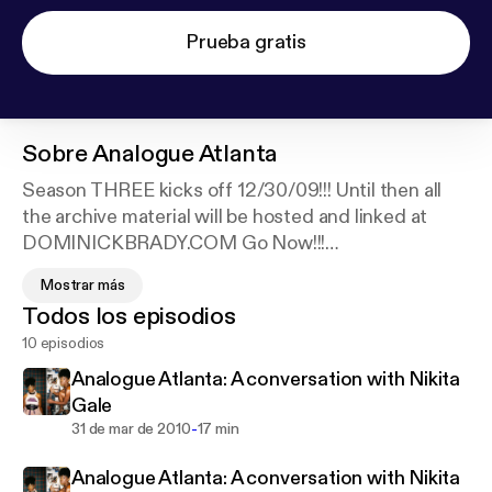
Prueba gratis
Sobre
Analogue Atlanta
Season THREE kicks off 12/30/09!!! Until then all
the archive material will be hosted and linked at
DOMINICKBRADY.COM Go Now!!!
Mostrar más
Todos los episodios
10 episodios
Analogue Atlanta is a podcast series distributed by
myself focusing on, but not limited to the Atlanta
Analogue Atlanta: A conversation with Nikita
underground arts scene including exclusive
Gale
interviews and insights about various musical
-
31 de mar de 2010
17 min
genres, visual arts and the politics of art. Radio
Analogue Atlanta: A conversation with Nikita
documentaries about Arts outside of Atlanta as well