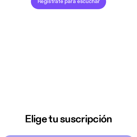
Regístrate para escuchar
Resources:
For daily inspiration and to join the And So, She
Decided... community, follow us on Instagram at:
@and_so_she_decided
Don't forget to subscribe to the podcast for
automatic notifications when we publish a new
episode. If this show resonates with you, please
leave us a review and tell another amazing woman
so we can encourage them too on their journey to
live out the fullest and truest versions of
themselves! Thank you for listening and for your
Elige tu suscripción
support!