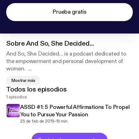
Prueba gratis
Sobre
And So, She Decided...
And So, She Decided… is a podcast dedicated to
the empowerment and personal development of
women.
Mostrar más
Todos los episodios
Through sharing personal stories, life hacks, and
1 episodios
lessons from our hosts and other experts,
entrepreneurs, and parents who have taken the leap
ASSD #1: 5 Powerful Affirmations To Propel
to live an unconventional, extraordinary life, we aim
You to Pursue Your Passion
to provide you with the inspiration, clarity, vision,
-
25 de feb de 2019
19 min
and purpose you need to design and manifest the
life of your dreams.