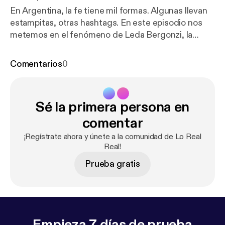
En Argentina, la fe tiene mil formas. Algunas llevan
estampitas, otras hashtags. En este episodio nos
metemos en el fenómeno de Leda Bergonzi, la
mujer que congrega multitudes con imposiciones
de manos y promesas de sanación. Vamos a una de
Comentarios
0
sus misas y hablamos con la socióloga Verónica
Giménez Beliveau para pensar qué buscan (y qué
encuentran) quienes creen. Créditos:Host: Cristian
Sé la primera persona en
AlarcónProducción ejecutiva: Tomás Pérez
Vizzón.Guión: Julia Muriel DominzainProducción
comentar
periodística: Florencia Alcaraz Diseño de sonido:
¡Regístrate ahora y únete a la comunidad de Lo Real
Mateo CorráMúsica original: Gastón AbulafiaArte
Real!
de tapa: Sebastián Angresano con fotografía de
Prueba gratis
Alejandra López Administración: Ana Laura Fortuzzi
Empieza 7 días de prueba