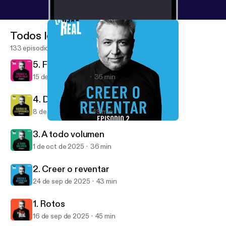
Todos los episodios
133 episodios
5. Frente a lo salvaje
15 de oct de 2025
36 min
4. Dueños de la esperanza
8 de oct de 2025
49 min
2. Creer o reventar
Lo Real Real
3. A todo volumen
1 de oct de 2025
36 min
2. Creer o reventar
24 de sep de 2025
43 min
1. Rotos
16 de sep de 2025
45 min