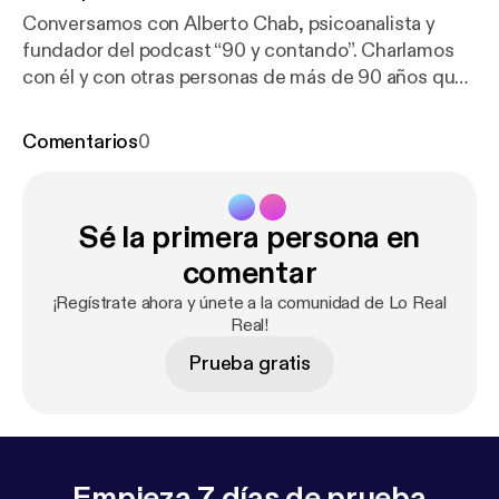
Conversamos con Alberto Chab, psicoanalista y
fundador del podcast “90 y contando”. Charlamos
con él y con otras personas de más de 90 años que
no solo siguen vivos, sino que siguen soñando.
¿Cómo se llega al final del siglo con ganas de más?
Comentarios
0
En paralelo, conversamos con un criptobró, un
especialista en masculinidades y una especialista en
juventudes. ¿Cómo se reinventa la esperanza?
Sé la primera persona en
¿Qué futuros nos animamos a imaginar?
comentar
¡Regístrate ahora y únete a la comunidad de Lo Real
Real!
Prueba gratis
Empieza 7 días de prueba