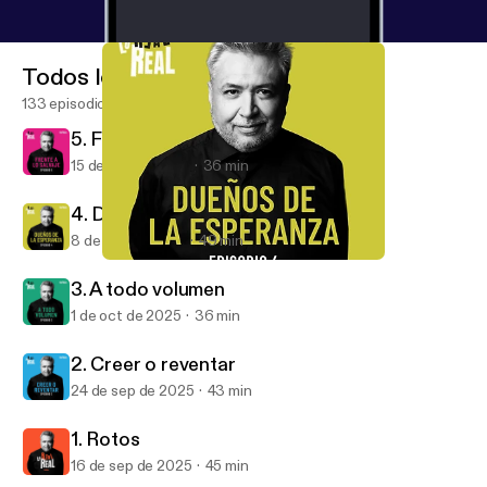
Todos los episodios
133 episodios
5. Frente a lo salvaje
15 de oct de 2025
36 min
4. Dueños de la esperanza
8 de oct de 2025
49 min
4. Dueños de la esperanza
Lo Real Real
3. A todo volumen
1 de oct de 2025
36 min
2. Creer o reventar
24 de sep de 2025
43 min
1. Rotos
16 de sep de 2025
45 min