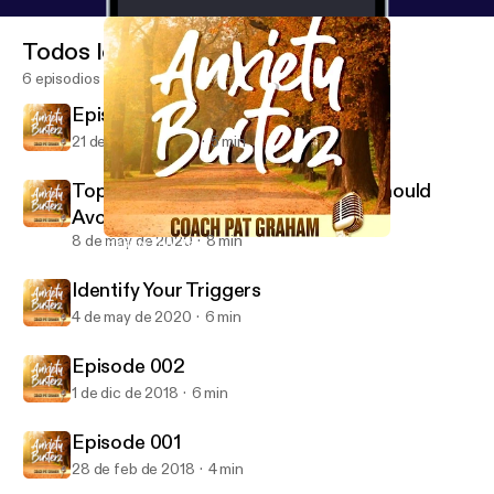
Todos los episodios
6 episodios
Episode 4 Don't Feed the Monkey
21 de may de 2020
5 min
Top Ten Foods Anxiety Sufferers Should
Avoid
8 de may de 2020
8 min
Identify Your Triggers
Anxiety Busterz
Identify Your Triggers
4 de may de 2020
6 min
Episode 002
1 de dic de 2018
6 min
Episode 001
28 de feb de 2018
4 min