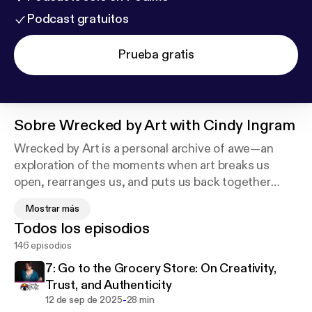
Podcast gratuitos
Prueba gratis
Sobre
Wrecked by Art with Cindy Ingram
Wrecked by Art is a personal archive of awe—an
exploration of the moments when art breaks us
open, rearranges us, and puts us back together
differently. Hosted by artist and writer Cindy
Mostrar más
Ingram, each episode dives into the works that have
Todos los episodios
left her breathless: paintings, songs, films, poems,
146 episodios
performances, and those unnameable flashes of
beauty and truth that make your chest ache in the
7: Go to the Grocery Store: On Creativity,
best way. Come for the stories, stay for the holy
Trust, and Authenticity
gasp. cindyingram.substack.com
-
12 de sep de 2025
28 min