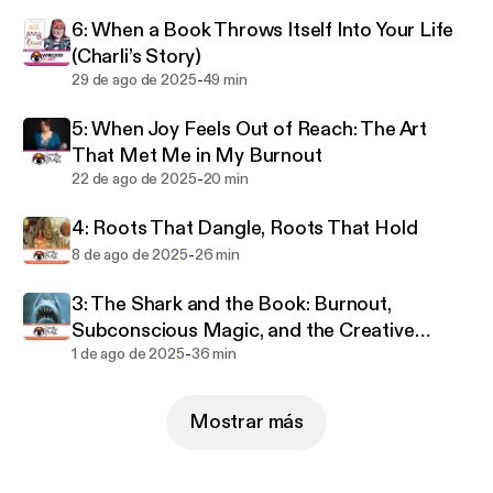
6: When a Book Throws Itself Into Your Life
(Charli’s Story)
-
29 de ago de 2025
49 min
5: When Joy Feels Out of Reach: The Art
That Met Me in My Burnout
-
22 de ago de 2025
20 min
4: Roots That Dangle, Roots That Hold
-
8 de ago de 2025
26 min
3: The Shark and the Book: Burnout,
Subconscious Magic, and the Creative
-
Process
1 de ago de 2025
36 min
Mostrar más