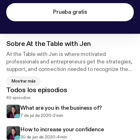
Prueba gratis
Sobre
At the Table with Jen
At the Table with Jen is where motivated
professionals and entrepreneurs get the strategies,
support, and connection needed to recognize the
leader within and transform into the confident
Mostrar más
business leader you're meant to be, so that you get
Todos los episodios
visible with your message, leverage your full
49 episodios
potential, do more of what you love, and build the
legacy you want.
What are you in the business of?
-
7 de jul de 2020
2 min
Jen Milius leverages her 20-year corporate career,
undergraduate Communications degree, and
How to increase your confidence
Master in Business Administration to remove
-
30 de jun de 2020
4 min