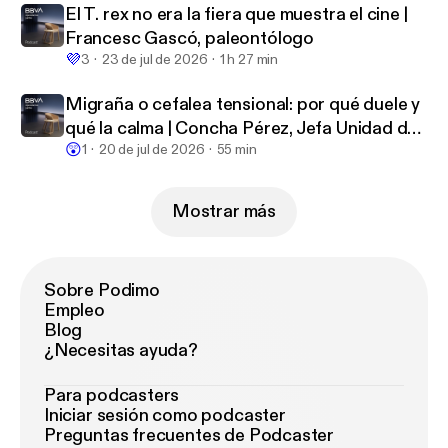
El T. rex no era la fiera que muestra el cine |
Francesc Gascó, paleontólogo
💜
3
23 de jul de 2026
1 h 27 min
Migraña o cefalea tensional: por qué duele y
qué la calma | Concha Pérez, Jefa Unidad del
😲
Dolor
1
20 de jul de 2026
55 min
Mostrar más
Sobre Podimo
Empleo
Blog
¿Necesitas ayuda?
Para podcasters
Iniciar sesión como podcaster
Preguntas frecuentes de Podcaster