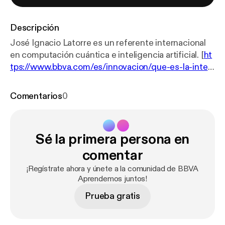
Descripción
José Ignacio Latorre es un referente internacional
en computación cuántica e inteligencia artificial. [
ht
tps://www.bbva.com/es/innovacion/que-es-la-inteli
gencia-artificial/
] Actualmente dirige el Centre for
Quantum Technologies de Singapur y está
Comentarios
0
considerado una de las voces más influyentes en la
divulgación científica y tecnológica.
Sé la primera persona en
comentar
¡Regístrate ahora y únete a la comunidad de BBVA
Aprendemos juntos!
Prueba gratis