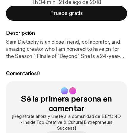
1 h 34 min · 21 de ago de 2018
Prueba gratis
Descripción
Sara Dietschy is an close friend, collaborator, and
amazing creator who I am honored to have on for
the Season 1 Finale of "Beyond". She is a 24-year-
old Full-Time Youtuber with a combined social
audience of 500,000, creative entrepreneur, and
Comentarios
0
champion of living your best creative life online and
off. Learn what it's like to make creativity your job,
how to stay positive and motivated in the world of
Sé la primera persona en
social media, and the current state of the creative
community here in NYC.
comentar
¡Regístrate ahora y únete a la comunidad de BEYOND
- Inside Top Creative & Cultural Entrepreneurs
Success!