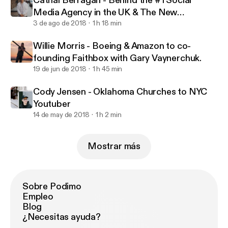
Cathal Berragan - Behind the #1 Social
Media Agency in the UK & The New
Generation of Advertising in 2018
3 de ago de 2018
1 h 18 min
Willie Morris - Boeing & Amazon to co-
founding Faithbox with Gary Vaynerchuk.
19 de jun de 2018
1 h 45 min
Cody Jensen - Oklahoma Churches to NYC
Youtuber
14 de may de 2018
1 h 2 min
Mostrar más
Sobre Podimo
Empleo
Blog
¿Necesitas ayuda?