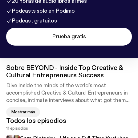
20 horas de audiolibros al mes
Podcasts solo en Podimo
Podcast gratuitos
Prueba gratis
Sobre
BEYOND - Inside Top Creative &
Cultural Entrepreneurs Success
Dive inside the minds of the world's most
accomplished Creative & Cultural Entrepreneurs in
concise, intimate interviews about what got them
to where they are today. Hosted by Chris Hall,
Mostrar más
acclaimed New York entrepreneur, brand architect
Todos los episodios
and culture hacker behind DJ Khaled's Snapchat
11 episodios
Filters, Kickster - The World's Best Sneaker App,
the exclusive Hustle NY Party for Top Youtubers and