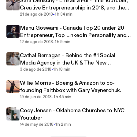
Sara Dietschy - Life as a Full-Time Youtuber,
more. Almost every success story came after great
Creative Entrepreneurship in 2018, and the
hardship and has a turning point. This series is
-
NYC Creative Community.
21 de ago de 2018
1 h 34 min
predicated on a desire to go deep with each guest -
Manu Goswami - Canada Top 20 under 20
beyond the top line success everyone knows about
Entrepreneur, Top LinkedIn Personality and
and more on their deepest struggles, hardships and
-
Trufan CEO
12 de ago de 2018
1 h 9 min
barriers and what actions and philosophies got them
through those defining moments. Hear from Top
Cathal Berragan - Behind the #1 Social
Youtubers, Fashion Designers, Technologists,
Media Agency in the UK & The New
Photographers, Billionaires and more. It is the
-
Generation of Advertising in 2018
3 de ago de 2018
1 h 18 min
untold story of these people. It is the story beyond
the success and beyond the public persona, never
Willie Morris - Boeing & Amazon to co-
heard before.
founding Faithbox with Gary Vaynerchuk.
-
19 de jun de 2018
1 h 45 min
Cody Jensen - Oklahoma Churches to NYC
Youtuber
-
14 de may de 2018
1 h 2 min