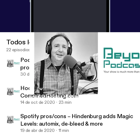
Todos los episodios
22 episodios
Podcatcher apps+My first indie song
production in 3 locations+distribution
30 de ago de 2021
17 min
Hooke Lav wireless 48 kHz microphone-
CombinedHosting.com
Spotify pros/cons – Hindenburg adds Magic Levels: automix, d
BeyondPodcasting
14 de oct de 2020
23 min
Spotify pros/cons – Hindenburg adds Magic
Levels: automix, de-bleed & more
19 de abr de 2020
11 min