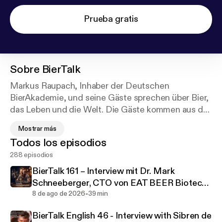
Prueba gratis
Sobre
BierTalk
Markus Raupach, Inhaber der Deutschen
BierAkademie, und seine Gäste sprechen über Bier,
das Leben und die Welt. Die Gäste kommen aus der
nationalen und internationalen Bierwelt. Die
Mostrar más
Gespräche gehen dabei mit viel Charme und Witz
Todos los episodios
auch auf aktuelle Entwicklungen ein und lassen ihre
288 episodios
Zuhörer über die verschiedensten Tellerränder
blicken.
BierTalk 161 – Interview mit Dr. Mark
Schneeberger, CTO von EAT BEER Biotech
Markus Raupach, owner of the Deutsche
-
GmbH aus Stralsund
8 de ago de 2026
39 min
BierAkademie, and his guests talk about beer, life
BierTalk English 46 - Interview with Sibren de
and the world. The guests come from the national