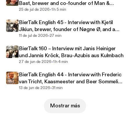
Bast, brewer and co-founder of Man &
and international beer world. With a lot of charm and
-
Brouw from Wilsele, Leuven, Belgium
25 de jul de 2026
1 h 5 min
wit, the talks also pick up on current developments
and let their listeners think outside the box.
BierTalk English 45 - Interview with Kjetil
Jikiun, brewer, founder of Nøgne Ø, and a
-
pioneer of Scandinavian craft beer
11 de jul de 2026
27 min
BierTalk 160 – Interview mit Janis Heiniger
und Jannis Kröck, Brau-Azubis aus Kulmbach
-
27 de jun de 2026
1 h 4 min
BierTalk English 44 - Interview with Frederic
van Tricht, Kaasmeester and Beer Sommelier
-
from Antwerps, Belgium
13 de jun de 2026
31 min
Mostrar más