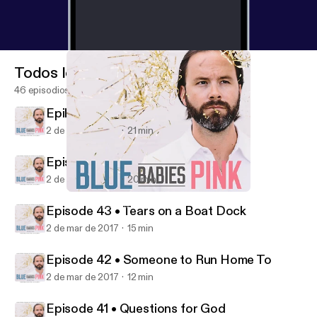
Todos los episodios
46 episodios
Epilogue • My Little Speaking Up
2 de mar de 2017
21 min
Episode 44 • Love Storms
2 de mar de 2017
20 min
Episode 42 • Someone to Run Home To
Blue Babies Pink
Episode 43 • Tears on a Boat Dock
2 de mar de 2017
15 min
Episode 42 • Someone to Run Home To
2 de mar de 2017
12 min
Episode 41 • Questions for God