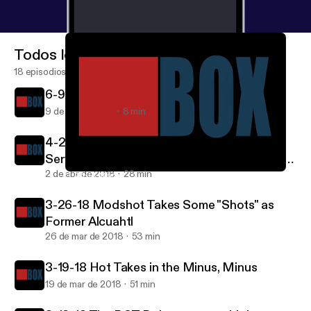
Todos los episodios
18 episodios
6-9-18 Season 2 Premiere and Trailer
9 de jun de 2018
8 min
4-2-18 deadbeef Expands on the new Civ-
Server, and a Personal Message from Me to
You
2 de abr de 2018
28 min
3-26-18 Modshot Takes Some "Shots" as Former Alcuahtl
BOX Talk Podcast
3-26-18 Modshot Takes Some "Shots" as
Former Alcuahtl
26 de mar de 2018
53 min
3-19-18 Hot Takes in the Minus, Minus
19 de mar de 2018
51 min