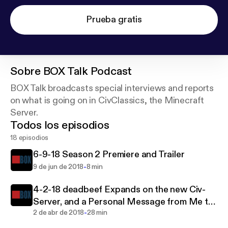
Prueba gratis
Sobre
BOX Talk Podcast
BOX Talk broadcasts special interviews and reports
on what is going on in CivClassics, the Minecraft
Server.
Todos los episodios
18 episodios
6-9-18 Season 2 Premiere and Trailer
-
9 de jun de 2018
8 min
4-2-18 deadbeef Expands on the new Civ-
Server, and a Personal Message from Me to
-
You
2 de abr de 2018
28 min