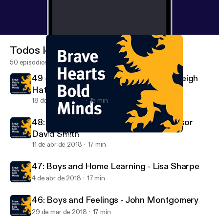
Todos los episodios
50 episodios
49 - Series Final: Brad Entwistle and Leigh
Hatcher
18 de abr de 2018
15 min
48: Boys Need Collaboration - Professor
David Smith
49 - Series Final: Brad Entwistle and Leigh Hatcher
Brave Hearts Bold Minds
11 de abr de 2018
17 min
47: Boys and Home Learning - Lisa Sharpe
4 de abr de 2018
17 min
46: Boys and Feelings - John Montgomery
29 de mar de 2018
17 min