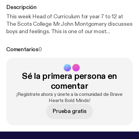
Descripción
This week Head of Curriculum for year 7 to 12 at
The Scots College Mr John Montgomery discusses
boys and feelings. This is one of our most
significant podcasts as John explores the way our
culture has shaped boys understanding of manhood
Comentarios
0
and how to encourage boys to embrace their
emotions.
Sé la primera persona en
comentar
¡Regístrate ahora y únete a la comunidad de Brave
Hearts Bold Minds!
Prueba gratis