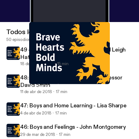
Todos los episodios
50 episodios
49 - Series Final: Brad Entwistle and Leigh
Hatcher
18 de abr de 2018
15 min
48: Boys Need Collaboration - Professor
David Smith
46: Boys and Feelings - John Montgomery
Brave Hearts Bold Minds
11 de abr de 2018
17 min
47: Boys and Home Learning - Lisa Sharpe
4 de abr de 2018
17 min
46: Boys and Feelings - John Montgomery
29 de mar de 2018
17 min