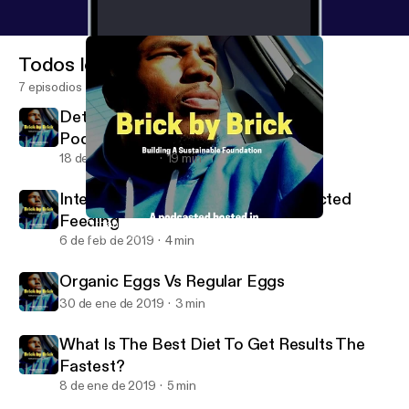
Todos los episodios
7 episodios
Detox - Day 1 of 7, My Mission With
Podcasting
18 de dic de 2019
19 min
Intermittent Fasting Vs. Time Restricted
Feeding
Organic Eggs Vs Regular Eggs
Brick By Brick
6 de feb de 2019
4 min
Organic Eggs Vs Regular Eggs
30 de ene de 2019
3 min
What Is The Best Diet To Get Results The
Fastest?
8 de ene de 2019
5 min