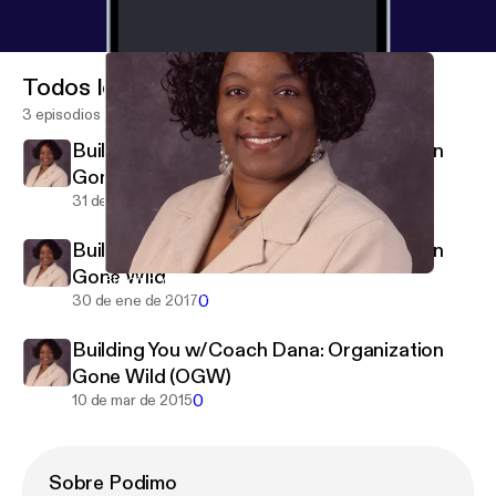
Todos los episodios
3 episodios
Building You w/Coach Dana: Organization
Gone Wild
0
31 de ene de 2017
Building You w/Coach Dana: Organization
Gone Wild
Building You w/Coach Dana: Organization Gone Wild
Building You w/Coach Dana
0
30 de ene de 2017
Building You w/Coach Dana: Organization
Gone Wild (OGW)
0
10 de mar de 2015
Sobre Podimo