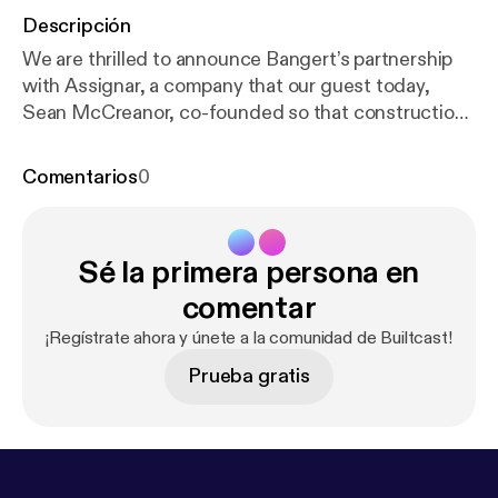
Descripción
We are thrilled to announce Bangert’s partnership
with Assignar, a company that our guest today,
Sean McCreanor, co-founded so that construction
companies can tackle everyday challenges in a
single management solution. Now as CEO, Sean
Comentarios
0
strives to empower construction crews in the field
to spend more time doing and winning work, and
less on admin. In this Builtcast episode, learn how
Sé la primera persona en
Sean went from starting a specialty IT firm, co-
founding a civil and rail sub-contracting business, to
comentar
developing Assignar as a real-time, end-to-end
¡Regístrate ahora y únete a la comunidad de Builtcast!
operations platform.
Prueba gratis