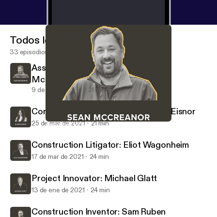
Todos los episodios
33 episodios
Assignar Co-Founder & CEO: Sean
McCreanor
9 de nov de 2021
21 min
Construction Entrepreneur: Di-Ann Eisnor
25 de mar de 2021
21 min
Assignar Co-Founder & CEO: Sean McCreanor
Builtcast
Construction Litigator: Eliot Wagonheim
17 de mar de 2021
24 min
Project Innovator: Michael Glatt
13 de ene de 2021
24 min
Construction Inventor: Sam Ruben