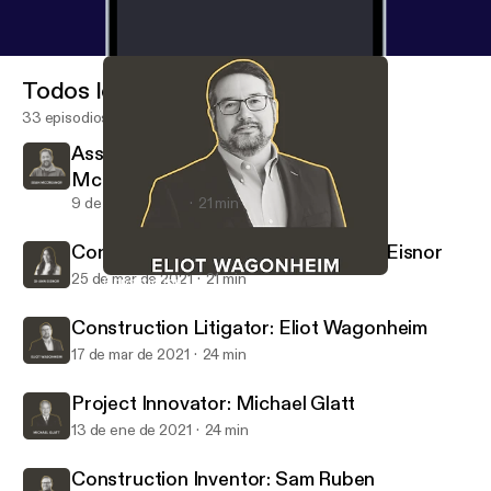
Todos los episodios
33 episodios
Assignar Co-Founder & CEO: Sean
McCreanor
9 de nov de 2021
21 min
Construction Entrepreneur: Di-Ann Eisnor
25 de mar de 2021
21 min
Construction Litigator: Eliot Wagonheim
Builtcast
Construction Litigator: Eliot Wagonheim
17 de mar de 2021
24 min
Project Innovator: Michael Glatt
13 de ene de 2021
24 min
Construction Inventor: Sam Ruben