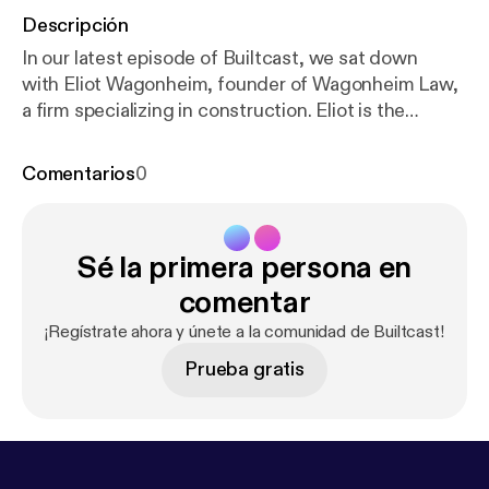
Descripción
In our latest episode of Builtcast, we sat down
with Eliot Wagonheim, founder of Wagonheim Law,
a firm specializing in construction. Eliot is the
creator of a revolutionary, digital-first series of
masterclasses,WagonheimU [
https://www.wagonhe
Comentarios
0
imu.com/
], which trains people in a practical way on
how to protect their construction firm or general
business. In our discussion, we delve into the
Sé la primera persona en
importance of work relationships, collaboration, and
being true to who you are. Eliot’s expertise in
comentar
construction law, and knowledge on how to prevent
¡Regístrate ahora y únete a la comunidad de Builtcast!
a problem from ever occurring, made this episode
Prueba gratis
an intriguing one!