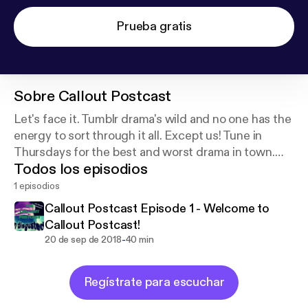
Prueba gratis
Sobre
Callout Postcast
Let's face it. Tumblr drama's wild and no one has the
energy to sort through it all. Except us! Tune in
Thursdays for the best and worst drama in town.
Todos los episodios
Support this podcast:
https://anchor.fm/calloutpost
cast/support
1 episodios
Callout Postcast Episode 1 - Welcome to
Callout Postcast!
-
20 de sep de 2018
40 min
Regístrate para escuchar